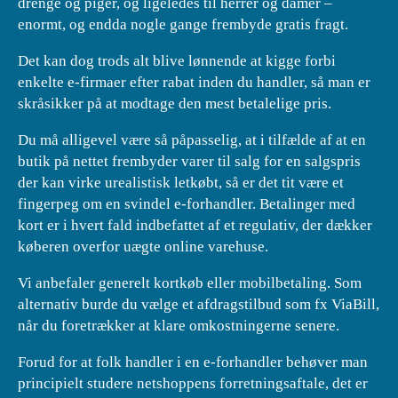
drenge og piger, og ligeledes til herrer og damer –
enormt, og endda nogle gange frembyde gratis fragt.
Det kan dog trods alt blive lønnende at kigge forbi
enkelte e-firmaer efter rabat inden du handler, så man er
skråsikker på at modtage den mest betalelige pris.
Du må alligevel være så påpasselig, at i tilfælde af at en
butik på nettet frembyder varer til salg for en salgspris
der kan virke urealistisk letkøbt, så er det tit være et
fingerpeg om en svindel e-forhandler. Betalinger med
kort er i hvert fald indbefattet af et regulativ, der dækker
køberen overfor uægte online varehuse.
Vi anbefaler generelt kortkøb eller mobilbetaling. Som
alternativ burde du vælge et afdragstilbud som fx ViaBill,
når du foretrækker at klare omkostningerne senere.
Forud for at folk handler i en e-forhandler behøver man
principielt studere netshoppens forretningsaftale, det er