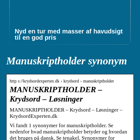
Nyd en tur med masser af havudsigt
til en god pris
Manuskriptholder synonym
http s://krydsordexperten.dk › krydsord › manuskriptholder
MANUSKRIPTHOLDER –
Krydsord – Løsninger
MANUSKRIPTHOLDER – Krydsord – Løsninger –
KrydsordExperten.dk
Vi fandt 1 synonymer for manuskriptholder. Se
nedenfor hvad manuskriptholder betyder og hvordan
det bruges på dansk. Se tenakel. Synonymer for