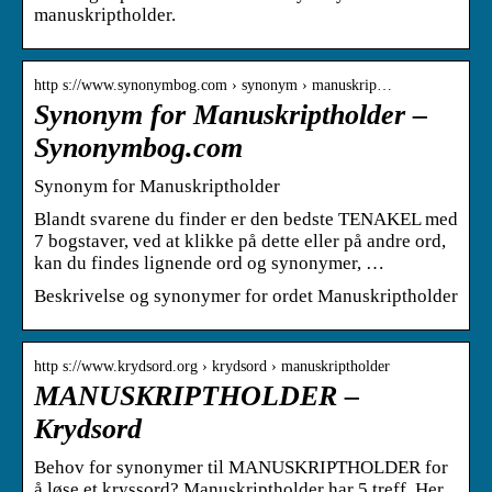
manuskriptholder.
http s://www.synonymbog.com › synonym › manuskrip…
Synonym for Manuskriptholder –
Synonymbog.com
Synonym for Manuskriptholder
Blandt svarene du finder er den bedste TENAKEL med
7 bogstaver, ved at klikke på dette eller på andre ord,
kan du findes lignende ord og synonymer, …
Beskrivelse og synonymer for ordet Manuskriptholder
http s://www.krydsord.org › krydsord › manuskriptholder
MANUSKRIPTHOLDER –
Krydsord
Behov for synonymer til MANUSKRIPTHOLDER for
å løse et kryssord? Manuskriptholder har 5 treff. Her