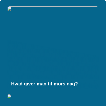
Hvad giver man til mors dag?