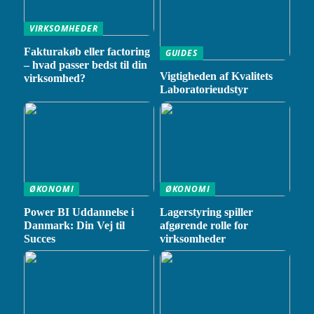
VIRKSOMHEDER
Fakturakøb eller factoring
GUIDES
– hvad passer bedst til din
Vigtigheden af Kvalitets
virksomhed?
Laboratorieudstyr
ØKONOMI
ØKONOMI
Power BI Uddannelse i
Lagerstyring spiller
Danmark: Din Vej til
afgørende rolle for
Succes
virksomheder