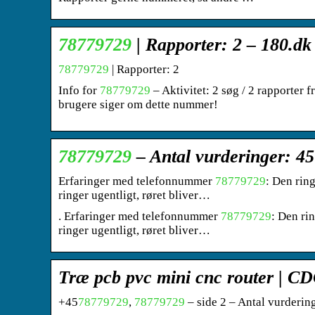
78779729
| Rapporter: 2 – 180.dk
78779729
| Rapporter: 2
Info for
78779729
– Aktivitet: 2 søg / 2 rapporter 
brugere siger om dette nummer!
78779729
– Antal vurderinger: 4
Erfaringer med telefonnummer
78779729
: Den rin
ringer ugentligt, røret bliver…
. Erfaringer med telefonnummer
78779729
: Den ri
ringer ugentligt, røret bliver…
Træ pcb pvc mini cnc router | C
+45
78779729
,
78779729
– side 2 – Antal vurderi