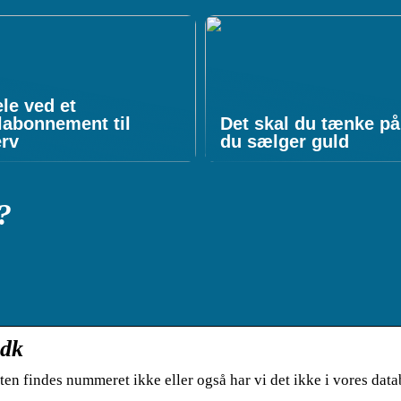
le ved et
labonnement til
Det skal du tænke på
erv
du sælger guld
?
.dk
nten findes nummeret ikke eller også har vi det ikke i vores data