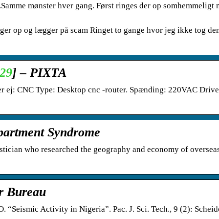
Samme mønster hver gang. Først ringes der op somhemmeligt
nger op og lægger på scam Ringet to gange hvor jeg ikke tog den
29
] – PIXTA
j: CNC Type: Desktop cnc -router. Spænding: 220VAC Drive:
partment Syndrome
istician who researched the geography and economy of oversea
er Bureau
“Seismic Activity in Nigeria”. Pac. J. Sci. Tech., 9 (2): Scheid