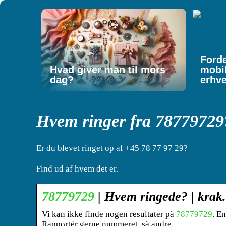
Forde
Hvad giver man til mors
mobi
dag?
erhv
Hvem ringer fra 78779729
Er du blevet ringet op af +45 78 77 97 29?
Find ud af hvem det er.
78779729
| Hvem ringede? | krak
Vi kan ikke finde nogen resultater på
78779729
. E
Rapportér gerne nummeret, så andre …