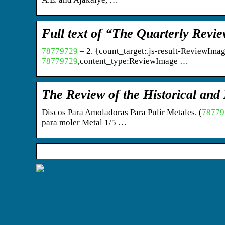
Full text of “The Quarterly Revie
78779729
– 2. {count_target:.js-result-ReviewIma
78779729
,content_type:ReviewImage …
The Review of the Historical and
Discos Para Amoladoras Para Pulir Metales. (
78779
para moler Metal 1/5 …