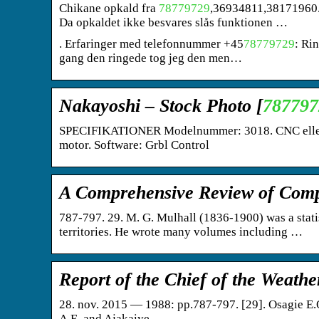
Chikane opkald fra
78779729
,36934811,38171960.
Da opkaldet ikke besvares slås funktionen …
. Erfaringer med telefonnummer +45
78779729
: Ri
gang den ringede tog jeg den men…
Nakayoshi – Stock Photo [
787797
SPECIFIKATIONER Modelnummer: 3018. CNC eller e
motor. Software: Grbl Control
A Comprehensive Review of Com
787-797. 29. M. G. Mulhall (1836-1900) was a stat
territories. He wrote many volumes including …
Report of the Chief of the Weath
28. nov. 2015 — 1988: pp.787-797. [29]. Osagie E.O. 
A.E. and Ajakaiye, …