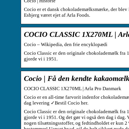
Cocio | Historie
Cocio er et dansk chokolademælksmærke, der blev i
Esbjerg været ejet af Arla Foods.
COCIO CLASSIC 1X270ML | Arl
Cocio – Wikipedia, den frie encyklopædi
Cocio Classic er den originale chokolademælk fra 
gjorde vi i 1951.
Cocio | Få den kendte kakaomælk 
COCIO CLASSIC 1X270ML | Arla Pro Danmark
Cocio er en all-time farvorit indenfor chokolademæl
dag levering ✓Bestil Cocio her.
Cocio Classic er den originale chokolademælk fra 
gjorde vi i 1951. Og det gør vi også den dag i dag. V
nogen tilsætningsstoffer, og fedtindholdet er kun 2 
bestemmer! Uanset hvad, vil du helt sikkert nyde d