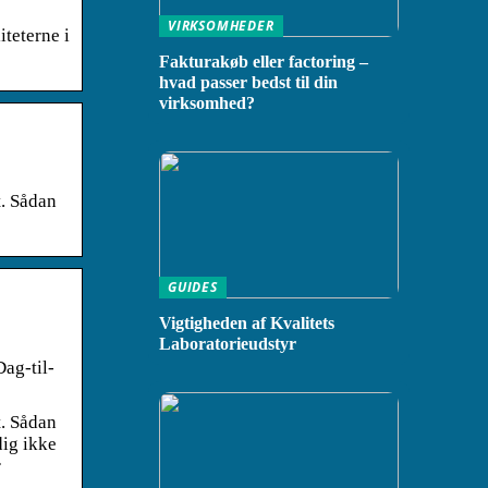
VIRKSOMHEDER
teterne i
Fakturakøb eller factoring –
hvad passer bedst til din
virksomhed?
t. Sådan
GUIDES
Vigtigheden af Kvalitets
Laboratorieudstyr
Dag-til-
t. Sådan
dig ikke
r