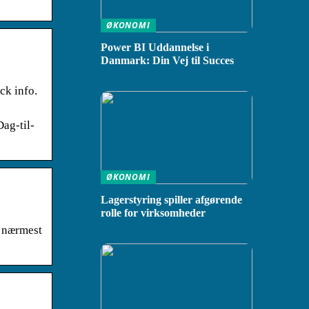
ØKONOMI
Power BI Uddannelse i
Danmark: Din Vej til Succes
ck info.
Dag-til-
ØKONOMI
Lagerstyring spiller afgørende
rolle for virksomheder
r nærmest