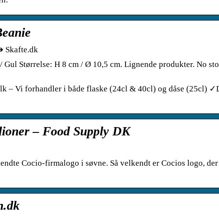
Beanie
➔ Skafte.dk
/ Gul Størrelse: H 8 cm / Ø 10,5 cm. Lignende produkter. No sto
k – Vi forhandler i både flaske (24cl & 40cl) og dåse (25cl) ✓
llioner – Food Supply DK
 kendte Cocio-firmalogo i søvne. Så velkendt er Cocios logo, de
n.dk