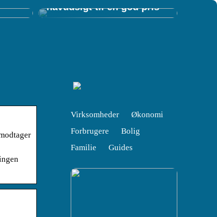
havudsigt til en god pris
Virksomheder
Økonomi
Forbrugere
Bolig
i modtager
Familie
Guides
 ingen