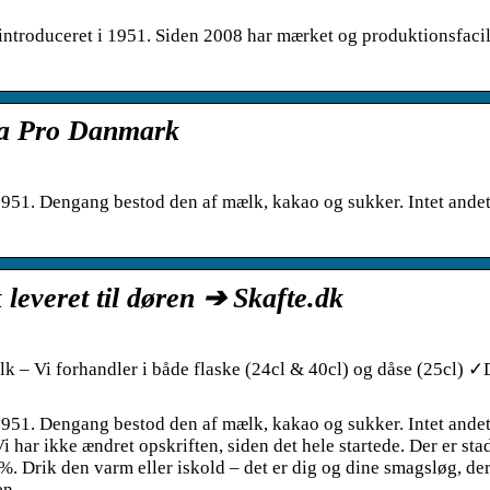
ntroduceret i 1951. Siden 2008 har mærket og produktionsfacili
a Pro Danmark
1951. Dengang bestod den af mælk, kakao og sukker. Intet ande
leveret til døren ➔ Skafte.dk
k – Vi forhandler i både flaske (24cl & 40cl) og dåse (25cl) ✓
1951. Dengang bestod den af mælk, kakao og sukker. Intet ande
i har ikke ændret opskriften, siden det hele startede. Der er sta
%. Drik den varm eller iskold – det er dig og dine smagsløg, de
en.